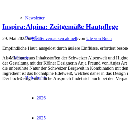
Newsletter
Inspira:Alpina: Zeitgemäße Hautpflege
Bestellen
29. Mai 2024
/
in
creativ verpacken aktuell
/
von
Ute von Buch
Empfindliche Haut, ausgelöst durch äußere Einflüsse, erfordert beson
Magazin
Als Mischung aus Inhaltsstoffen der Schweizer Alpenwelt und Hightech
der Gestaltung mit der Kölner Designerin Anja Freund von Anjas Art 
die unberührte Natur der Schweizer Bergwelt in Kombination mit den
Ingredient ist das hochalpine Edelweiß, welches daher in das Design
Heft-Archiv
Der hochwertige inhaltliche Anspruch findet sich auch bei den Verp
2026
2025