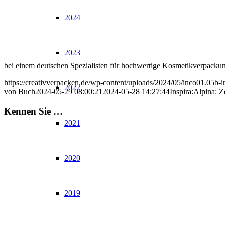
2024
2023
bei einem deutschen Spezialisten für hochwertige Kosmetikverpackun
https://creativverpacken.de/wp-content/uploads/2024/05/inco01.05b-i
2022
von Buch
2024-05-29 08:00:21
2024-05-28 14:27:44
Inspira:Alpina: 
Kennen Sie …
2021
2020
2019