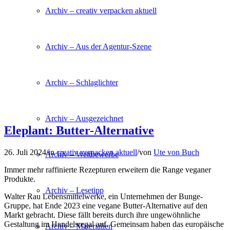
Archiv – creativ verpacken aktuell
Archiv – Aus der Agentur-Szene
Archiv – Schlaglichter
Archiv – Ausgezeichnet
Eleplant: Butter-Alternative
26. Juli 2024
/
in
creativ verpacken aktuell
/
von
Ute von Buch
Archiv – Wettbewerbe
Immer mehr raffinierte Rezepturen erweitern die Range veganer
Produkte.
Archiv – Lesetipp
Walter Rau Lebensmittelwerke, ein Unternehmen der Bunge-
Gruppe, hat Ende 2023 eine vegane Butter-Alternative auf den
Markt gebracht. Diese fällt bereits durch ihre ungewöhnliche
Gestaltung im Handelsregal auf. Gemeinsam haben das europäische
Archiv – Materialien