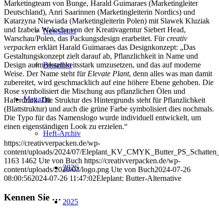
Marketingteam von Bunge, Harald Guimaraes (Marketingleiter
Deutschland), Anri Saarinnen (Marketingleiterin Nordics) und
Katarzyna Niewiada (Marketingleiterin Polen) mit Slawek Kluziak
und Izabela Walocha von der Kreativagentur Siebert Head,
Newsletter
Warschau/Polen, das Packungsdesign erarbeitet. Für
creativ
verpacken
erklärt Harald Guimaraes das Designkonzept: „Das
Gestaltungskonzept zielt darauf ab, Pflanzlichkeit in Name und
Design aufmerksamkeitsstark umzusetzen, und das auf moderne
Bestellen
Weise. Der Name steht für
Elevate Plant
, denn alles was man damit
zubereitet, wird geschmacklich auf eine höhere Ebene gehoben. Die
Rose symbolisiert die Mischung aus pflanzlichen Ölen und
Magazin
Haferdrink. Die Struktur des Hintergrunds steht für Pflanzlichkeit
(Blattstruktur) und auch die grüne Farbe symbolisiert dies nochmals.
Die Typo für das Namenslogo wurde individuell entwickelt, um
einen eigenständigen Look zu erzielen.“
Heft-Archiv
https://creativverpacken.de/wp-
content/uploads/2024/07/Eleplant_KV_CMYK_Butter_PS_Schatten_
1163
1462
Ute von Buch
https://creativverpacken.de/wp-
2026
content/uploads/2020/03/logo.png
Ute von Buch
2024-07-26
08:00:56
2024-07-26 11:47:02
Eleplant: Butter-Alternative
Kennen Sie …
2025