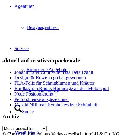
Agenturen
Designagenturen
Service
aktuell auf creativverpacken.de
Rubrizierte Angebote
Johann Lafer Confiserie: Das Detail zählt
Design für Rewe to go hat gewonnen
PLA-Folie für Schnittblumen und Kräuter
Barilla Gran Ruote: Hommage an den Motorsport
Neue Materialien
Neue Positionierung
Petfoodmarke ausgezeichnet
Masakï NiJi mat: Symbol ewiger Schönheit
Suche
Archiv
Archiv
Menü
Menü
© Copyright Lindenhaus Verlagsgesellschaft mbH & Co. KG