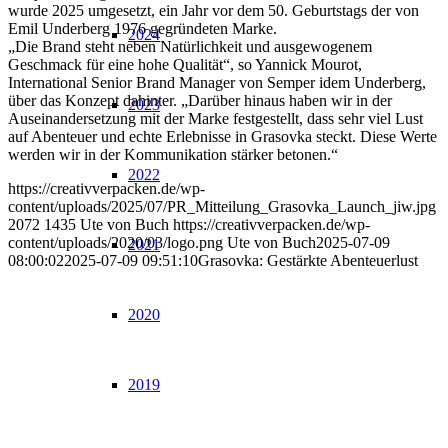
wurde 2025 umgesetzt, ein Jahr vor dem 50. Geburtstags der von
Emil Underberg 1976 gegründeten Marke.
2024
„Die Brand steht neben Natürlichkeit und ausgewogenem
Geschmack für eine hohe Qualität“, so Yannick Mourot,
International Senior Brand Manager von Semper idem Underberg,
über das Konzept dahinter. „Darüber hinaus haben wir in der
2023
Auseinandersetzung mit der Marke festgestellt, dass sehr viel Lust
auf Abenteuer und echte Erlebnisse in Grasovka steckt. Diese Werte
werden wir in der Kommunikation stärker betonen.“
2022
https://creativverpacken.de/wp-
content/uploads/2025/07/PR_Mitteilung_Grasovka_Launch_jiw.jpg
2072
1435
Ute von Buch
https://creativverpacken.de/wp-
content/uploads/2020/03/logo.png
Ute von Buch
2025-07-09
2021
08:00:02
2025-07-09 09:51:10
Grasovka: Gestärkte Abenteuerlust
2020
2019