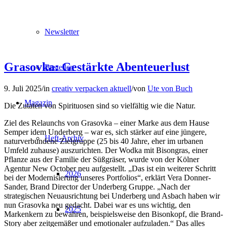
Newsletter
Grasovka: Gestärkte Abenteuerlust
Bestellen
9. Juli 2025
/
in
creativ verpacken aktuell
/
von
Ute von Buch
Magazin
Die Zutaten von Spirituosen sind so vielfältig wie die Natur.
Ziel des Relaunchs von Grasovka – einer Marke aus dem Hause
Semper idem Underberg – war es, sich stärker auf eine jüngere,
Heft-Archiv
naturverbundene Zielgruppe (25 bis 40 Jahre, eher im urbanen
Umfeld zuhause) auszurichten. Der Wodka mit Bisongras, einer
Pflanze aus der Familie der Süßgräser, wurde von der Kölner
Agentur New October neu aufgestellt. „Das ist ein weiterer Schritt
2026
bei der Modernisierung unseres Portfolios“, erklärt Vera Donner-
Sander, Brand Director der Underberg Gruppe. „Nach der
strategischen Neuausrichtung bei Underberg und Asbach haben wir
nun Grasovka neu gedacht. Dabei war es uns wichtig, den
2025
Markenkern zu bewahren, beispielsweise den Bisonkopf, die Brand-
Story aber zeitgemäßer und emotionaler aufzuladen.“ Das alles