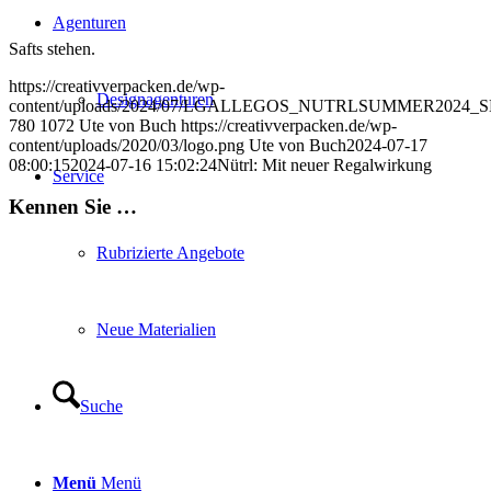
Agenturen
Safts stehen.
https://creativverpacken.de/wp-
Designagenturen
content/uploads/2024/07/LGALLEGOS_NUTRLSUMMER2024_SE
780
1072
Ute von Buch
https://creativverpacken.de/wp-
content/uploads/2020/03/logo.png
Ute von Buch
2024-07-17
08:00:15
2024-07-16 15:02:24
Nütrl: Mit neuer Regalwirkung
Service
Kennen Sie …
Rubrizierte Angebote
Neue Materialien
Suche
Menü
Menü