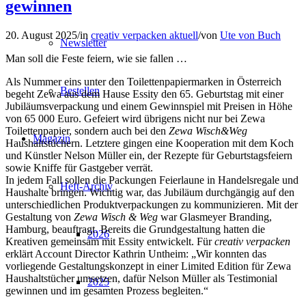
gewinnen
20. August 2025
/
in
creativ verpacken aktuell
/
von
Ute von Buch
Newsletter
Man soll die Feste feiern, wie sie fallen …
Als Nummer eins unter den Toilettenpapiermarken in Österreich
Bestellen
begeht Zewa aus dem Hause Essity den 65. Geburtstag mit einer
Jubiläumsverpackung und einem Gewinnspiel mit Preisen in Höhe
von 65 000 Euro. Gefeiert wird übrigens nicht nur bei Zewa
Toilettenpapier, sondern auch bei den
Zewa Wisch&Weg
Magazin
Haushaltstüchern. Letztere gingen eine Kooperation mit dem Koch
und Künstler Nelson Müller ein, der Rezepte für Geburtstagsfeiern
sowie Kniffe für Gastgeber verrät.
In jedem Fall sollen die Packungen Feierlaune in Handelsregale und
Heft-Archiv
Haushalte bringen. Wichtig war, das Jubiläum durchgängig auf den
unterschiedlichen Produktverpackungen zu kommunizieren. Mit der
Gestaltung von
Zewa Wisch & Weg
war Glasmeyer Branding,
Hamburg, beauftragt. Bereits die Grundgestaltung hatten die
2026
Kreativen gemeinsam mit Essity entwickelt. Für
creativ verpacken
erklärt Account Director Kathrin Untheim: „Wir konnten das
vorliegende Gestaltungskonzept in einer Limited Edition für Zewa
Haushaltstücher umsetzen, dafür Nelson Müller als Testimonial
2025
gewinnen und im gesamten Prozess begleiten.“