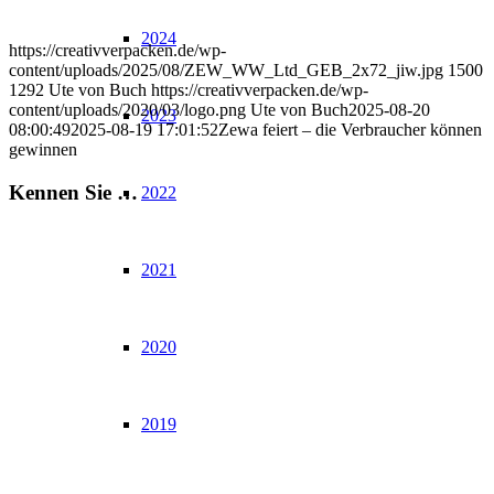
2024
https://creativverpacken.de/wp-
content/uploads/2025/08/ZEW_WW_Ltd_GEB_2x72_jiw.jpg
1500
1292
Ute von Buch
https://creativverpacken.de/wp-
content/uploads/2020/03/logo.png
Ute von Buch
2025-08-20
2023
08:00:49
2025-08-19 17:01:52
Zewa feiert – die Verbraucher können
gewinnen
Kennen Sie …
2022
2021
2020
2019