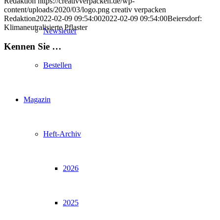
Redaktion
https://creativverpacken.de/wp-
content/uploads/2020/03/logo.png
creativ verpacken
Redaktion
2022-02-09 09:54:00
2022-02-09 09:54:00
Beiersdorf:
Klimaneutralisierte Pflaster
Newsletter
Kennen Sie …
Bestellen
Magazin
Heft-Archiv
2026
2025