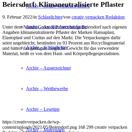
Beiersdorf: Klimaneutralisierte Pflaster
Archiv – creativ verpacken aktuell
9. Februar 2022
/
in
Schlaglichter
/
von
creativ verpacken Redaktion
Archiv – Aus der Agentur-Szene
Unter dem Namen Green & Protect bringt Beiersdorf nach eigenen
Angaben klimaneutralisierte Pflaster der Marken Hansaplast,
Elastoplast und Curitas auf den Markt. Die Verpackungen dafür
seien ungebleicht, bestünden zu 93 Prozent aus Recyclingmaterial
Archiv – Schlaglichter
und hätten das geringste mögliche Gewicht für das verwendete
Material, heißt es von dem Haut- und Körperpflegespezialisten.
Archiv – Ausgezeichnet
Archiv – Wettbewerbe
Archiv – Lesetipp
https://creativverpacken.de/wp-
content/uploads/2021/05/Beiersdorf.png
168
299
creativ verpacken
Archiv – Materialien