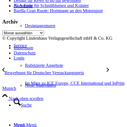
Design für Rewe to go hat gewonnen
PLA-Folie für Schnittblumen und Kräuter
Agenturen
Barilla Gran Ruote: Hommage an den Motorsport
Archiv
Designagenturen
Archiv
© Copyright Lindenhaus Verlagsgesellschaft mbH & Co. KG
Service
Impressum
Datenschutz
Login
Rubrizierte Angebote
Bewerbung für Deutscher Verpackungspreis
Im März zu ICE Europe, CCE International und InPrint
Neue Materialien
Munich
Nach oben scrollen
Suche
Menü
Menü