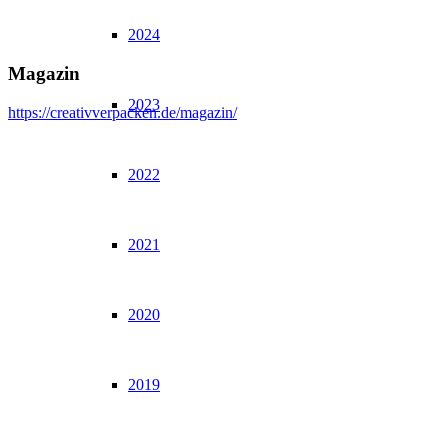
2024
Magazin
2023
https://creativverpacken.de/magazin/
2022
2021
2020
2019