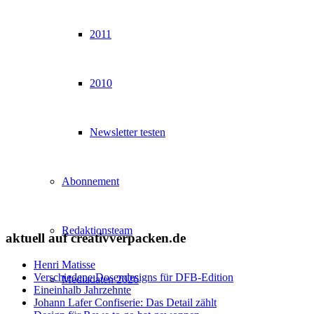
2011
2010
Newsletter testen
Abonnement
Redaktionsteam
aktuell auf creativverpacken.de
Henri Matisse
Verschiedene Dosendesigns für DFB-Edition
Mediadaten 2026
Eineinhalb Jahrzehnte
Johann Lafer Confiserie: Das Detail zählt