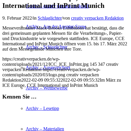
International und InPrint Munich
Archiv – creativ verpacken aktuell
9. Februar 2022
/
in
Schlaglichter
/
von
creativ verpacken Redaktion
Archiv – Aus der Agentur-Szene
Messeveranstalter Mack-Brooks Exhibitions hat bestätigt, dass die
drei gemeinsam geplanten Messen für die Verarbeitungs-, Papier-
und Druckindustrie wie vorgesehen stattfinden. ICE Europe, CCE
International und InPrint Munich öffnen vom 15. bis 17. März 2022
Archiv – Schlaglichter
auf dem Messegelände München ihre Tore.
https://creativverpacken.de/wp-
content/uploads/2021/12/ICC_ICE_InPrint.jpg
145
347
creativ
Archiv – Ausgezeichnet
verpacken Redaktion
https://creativverpacken.de/wp-
content/uploads/2020/03/logo.png
creativ verpacken
Redaktion
2022-02-09 09:55:32
2022-02-09 09:55:32
Im März zu
ICE Europe, CCE International und InPrint Munich
Archiv – Wettbewerbe
Kennen Sie …
Archiv – Lesetipp
Archiv – Materialien