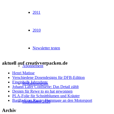
2011
2010
Newsletter testen
aktuell auf creativverpacken.de
Abonnement
Henri Matisse
Verschiedene Dosendesigns für DFB-Edition
Eineinhalb Jahrzehnte
Redaktionsteam
Johann Lafer Confiserie: Das Detail zählt
Design für Rewe to go hat gewonnen
PLA-Folie für Schnittblumen und Kräuter
Barilla Gran Ruote: Hommage an den Motorsport
Mediadaten 2026
Archiv