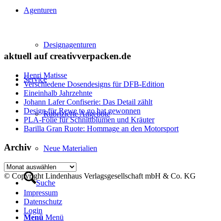
Agenturen
Designagenturen
aktuell auf creativverpacken.de
Henri Matisse
Service
Verschiedene Dosendesigns für DFB-Edition
Eineinhalb Jahrzehnte
Johann Lafer Confiserie: Das Detail zählt
Design für Rewe to go hat gewonnen
Rubrizierte Angebote
PLA-Folie für Schnittblumen und Kräuter
Barilla Gran Ruote: Hommage an den Motorsport
Archiv
Neue Materialien
Archiv
© Copyright Lindenhaus Verlagsgesellschaft mbH & Co. KG
Suche
Impressum
Datenschutz
Login
Menü
Menü