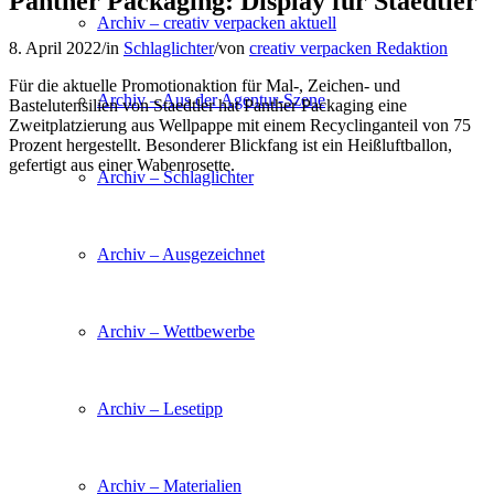
Panther Packaging: Display für Staedtler
Archiv – creativ verpacken aktuell
8. April 2022
/
in
Schlaglichter
/
von
creativ verpacken Redaktion
Für die aktuelle Promotionaktion für Mal-, Zeichen- und
Archiv – Aus der Agentur-Szene
Bastelutensilien von Staedtler hat Panther Packaging eine
Zweitplatzierung aus Wellpappe mit einem Recyclinganteil von 75
Prozent hergestellt. Besonderer Blickfang ist ein Heißluftballon,
gefertigt aus einer Wabenrosette.
Archiv – Schlaglichter
Archiv – Ausgezeichnet
Archiv – Wettbewerbe
Archiv – Lesetipp
Archiv – Materialien