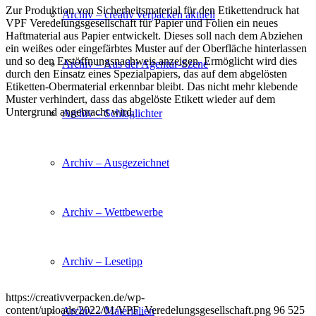
Zur Produktion von Sicherheitsmaterial für den Etikettendruck hat
Archiv – creativ verpacken aktuell
VPF Veredelungsgesellschaft für Papier und Folien ein neues
Haftmaterial aus Papier entwickelt. Dieses soll nach dem Abziehen
ein weißes oder eingefärbtes Muster auf der Oberfläche hinterlassen
und so den Erstöffnungsnachweis anzeigen. Ermöglicht wird dies
Archiv – Aus der Agentur-Szene
durch den Einsatz eines Spezialpapiers, das auf dem abgelösten
Etiketten-Obermaterial erkennbar bleibt. Das nicht mehr klebende
Muster verhindert, dass das abgelöste Etikett wieder auf dem
Untergrund angebracht wird.
Archiv – Schlaglichter
Archiv – Ausgezeichnet
Archiv – Wettbewerbe
Archiv – Lesetipp
https://creativverpacken.de/wp-
content/uploads/2022/01/VPF_Veredelungsgesellschaft.png
96
525
Archiv – Materialien