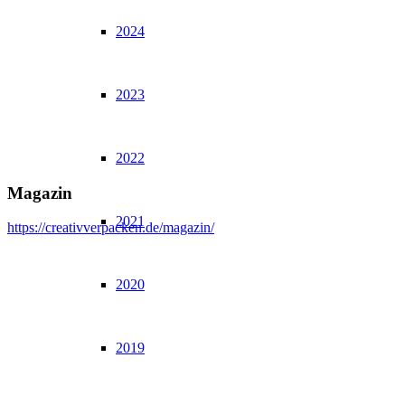
2024
2023
2022
Magazin
2021
https://creativverpacken.de/magazin/
2020
2019