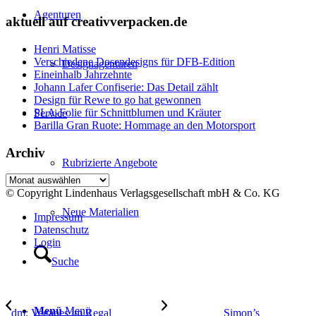
Agenturen
aktuell auf creativverpacken.de
Henri Matisse
Verschiedene Dosendesigns für DFB-Edition
Designagenturen
Eineinhalb Jahrzehnte
Johann Lafer Confiserie: Das Detail zählt
Design für Rewe to go hat gewonnen
PLA-Folie für Schnittblumen und Kräuter
Service
Barilla Gran Ruote: Hommage an den Motorsport
Archiv
Rubrizierte Angebote
Archiv
© Copyright Lindenhaus Verlagsgesellschaft mbH & Co. KG
Neue Materialien
Impressum
Datenschutz
Login
Suche
Menü
Menü
dm: Veganes im Regal
Simon’s