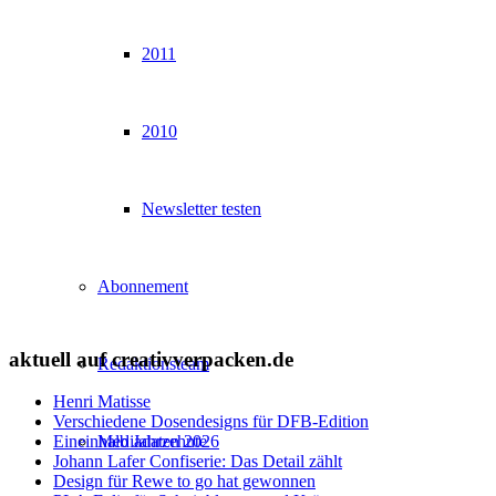
2011
2010
Newsletter testen
Abonnement
aktuell auf creativverpacken.de
Redaktionsteam
Henri Matisse
Verschiedene Dosendesigns für DFB-Edition
Mediadaten 2026
Eineinhalb Jahrzehnte
Johann Lafer Confiserie: Das Detail zählt
Design für Rewe to go hat gewonnen