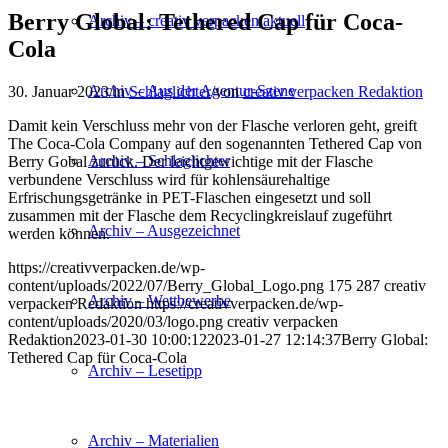
Berry Global: Tethered Cap für Coca-
Archiv – creativ verpacken aktuell
Cola
Archiv – Aus der Agentur-Szene
30. Januar 2023
/
in
Schlaglichter
/
von
creativ verpacken Redaktion
Damit kein Verschluss mehr von der Flasche verloren geht, greift
The Coca-Cola Company auf den sogenannten Tethered Cap von
Archiv – Schlaglichter
Berry Gobal zurück. Der leichtgewichtige mit der Flasche
verbundene Verschluss wird für kohlensäurehaltige
Erfrischungsgetränke in PET-Flaschen eingesetzt und soll
zusammen mit der Flasche dem Recyclingkreislauf zugeführt
Archiv – Ausgezeichnet
werden können.
https://creativverpacken.de/wp-
content/uploads/2022/07/Berry_Global_Logo.png
175
287
creativ
Archiv – Wettbewerbe
verpacken Redaktion
https://creativverpacken.de/wp-
content/uploads/2020/03/logo.png
creativ verpacken
Redaktion
2023-01-30 10:00:12
2023-01-27 12:14:37
Berry Global:
Tethered Cap für Coca-Cola
Archiv – Lesetipp
Archiv – Materialien