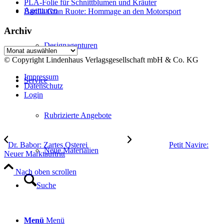
PLA-Folie für Schnittblumen und Kräuter
Agenturen
Barilla Gran Ruote: Hommage an den Motorsport
Archiv
Designagenturen
Archiv
© Copyright Lindenhaus Verlagsgesellschaft mbH & Co. KG
Impressum
Service
Datenschutz
Login
Rubrizierte Angebote
Dr. Babor: Zartes Osterei
Petit Navire:
Neue Materialien
Neuer Marktauftritt
Nach oben scrollen
Suche
Menü
Menü