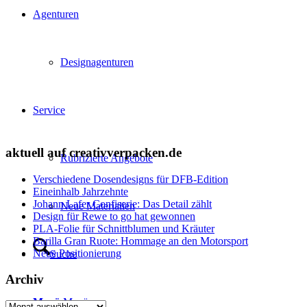
Agenturen
Designagenturen
Service
aktuell auf creativverpacken.de
Rubrizierte Angebote
Verschiedene Dosendesigns für DFB-Edition
Eineinhalb Jahrzehnte
Johann Lafer Confiserie: Das Detail zählt
Neue Materialien
Design für Rewe to go hat gewonnen
PLA-Folie für Schnittblumen und Kräuter
Barilla Gran Ruote: Hommage an den Motorsport
Neue Positionierung
Suche
Archiv
Menü
Menü
Archiv