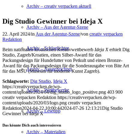
Archiv – creativ verpacken aktuell
Dig Studio Gewinner bei Ideja X
Archiv – Aus der Agentur-Szene
22. April 2024
/
in
Aus der Agentur-Szene
/
von
creativ verpacken
Redaktion
Archiv – Schlaglichter
Beim nationalen kroatischen Kreativwettbewerb
Ideja X
erhielt Dig
Studio, Zagreb/Kroatien, einen Silber-Award für das
Packungsdesign für Hundefutter von Petkult und einen Bronze-
Award für das Packungsdesign für die Sonderausgabe von Bite Art
Archiv – Ausgezeichnet
für das MSU (Museum für moderne Kunst Zagreb).
Schlagworte:
Dig Studio
,
Ideja X
https://creativverpacken.de/wp-
Archiv – Wettbewerbe
content/uploads/2024/04/dig_studio_logo_positive.png
403
900
creativ verpacken Redaktion
https://creativverpacken.de/wp-
content/uploads/2020/03/logo.png
creativ verpacken
Redaktion
2024-04-22 10:00:44
2024-07-26 12:13:21
Dig Studio
Archiv – Lesetipp
Gewinner bei Ideja X
Das könnte Dich auch interessieren
Archiv – Materialien