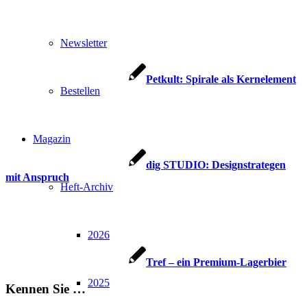
Newsletter
Petkult: Spirale als Kernelement
Bestellen
Magazin
dig STUDIO: Designstrategen
mit Anspruch
Heft-Archiv
2026
Tref – ein Premium-Lagerbier
2025
Kennen Sie …