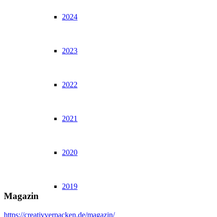
2024
2023
2022
2021
2020
2019
Magazin
https://creativverpacken.de/magazin/