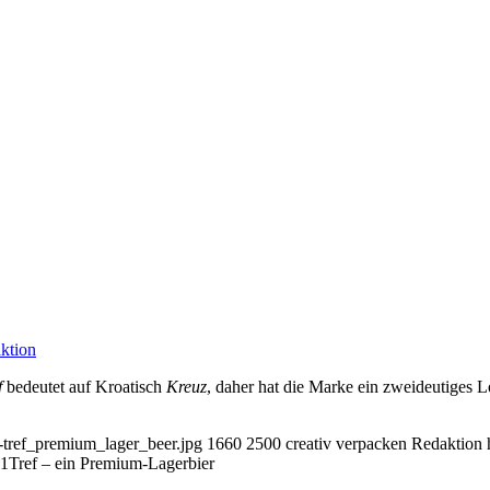
ktion
f
bedeutet auf Kroatisch
Kreuz
, daher hat die Marke ein zweideutiges L
6-tref_premium_lager_beer.jpg
1660
2500
creativ verpacken Redaktion
01
Tref – ein Premium-Lagerbier