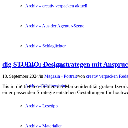
Archiv – creativ verpacken aktuell
Archiv – Aus der Agentur-Szene
Archiv – Schlaglichter
dig STUDIO: Designstrategen mit Anspru
Archiv – Ausgezeichnet
18. September 2024
/
in
Magazin - Portrait
/
von
creativ verpacken Reda
Archiv – Wettbewerbe
Bis in die tiefsten Höhlen der Markenidentität graben Izvo
einer passenden Strategie entstehen Gestaltungen für hochw
Archiv – Lesetipp
Archiv – Materialien