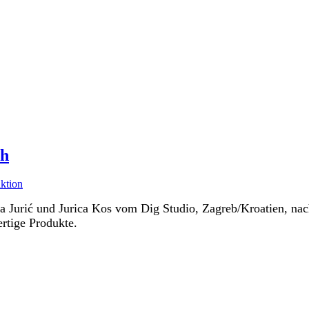
ch
ktion
rka Jurić und Jurica Kos vom Dig Studio, Zagreb/Kroatien, n
ertige Produkte.