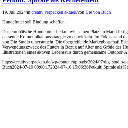
Petkult: Spirale als Kernelement
19. Juli 2024
/
in
creativ verpacken aktuell
/
von
Ute von Buch
Hundefutter soll Bindung schaffen.
Das europäische Hundefutter Petkult will seinen Platz im Markt fes
passende Kommunikationsstrategie zu entwickeln. Im Fokus stand di
von Dig Studio unterstreicht. Die übergreifende Markenbotschaft
Eve
Verwendungszweck des Futters in Bezug auf Alter und Größe des H
Illustrationen eines aktiven Lebensstils durch gemeinsame Outdoor-Ak
https://creativverpacken.de/wp-content/uploads/2024/07/dig_studio-
Buch
2024-07-19 08:00:17
2024-07-16 15:06:36
Petkult: Spirale als 