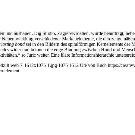
tigen und ausbauen. Dig Studio, Zagreb/Kroatien, wurde beauftragt, n
e Neuentwicklung verschiedener Markenelemente, die den zeitgemäßen D
rlasting bond
sei in den Bildern des spiralförmigen Kernelements der Ma
undes wider und betonen die enge Bindung zwischen Hund und Mensch
tivitäten,“ so Juric weiter. Eine klare Informationshierarchie unterstr
petkult-web-7-1612x1075-1.jpg
1075
1612
Ute von Buch
https://creat
Kernelement