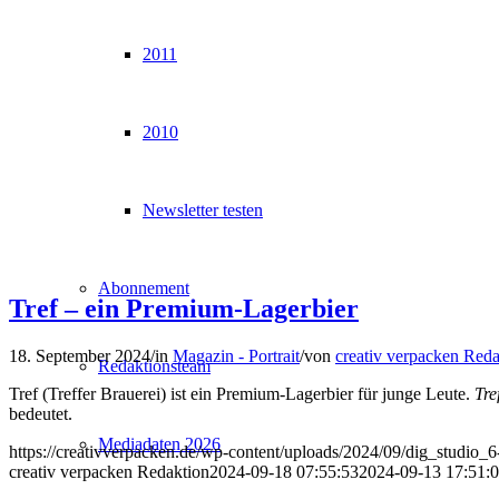
2011
2010
Newsletter testen
Abonnement
Tref – ein Premium-Lagerbier
18. September 2024
/
in
Magazin - Portrait
/
von
creativ verpacken Reda
Redaktionsteam
Tref (Treffer Brauerei) ist ein Premium-Lagerbier für junge Leute.
Tre
bedeutet.
Mediadaten 2026
https://creativverpacken.de/wp-content/uploads/2024/09/dig_studio_
creativ verpacken Redaktion
2024-09-18 07:55:53
2024-09-13 17:51: