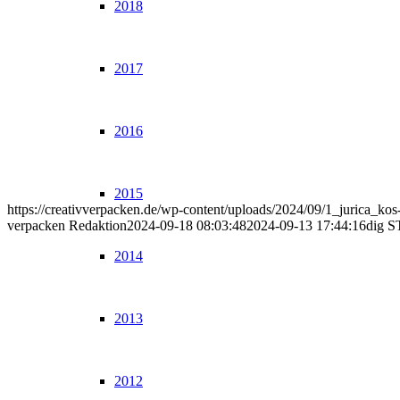
2018
2017
2016
2015
https://creativverpacken.de/wp-content/uploads/2024/09/1_jurica_kos-
verpacken Redaktion
2024-09-18 08:03:48
2024-09-13 17:44:16
dig S
2014
2013
2012