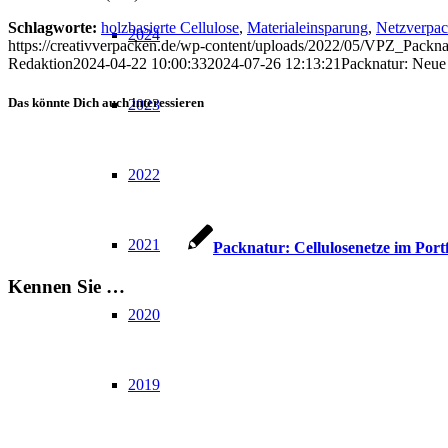
Schlagworte:
holzbasierte Cellulose
,
Materialeinsparung
,
Netzverpa
2024
https://creativverpacken.de/wp-content/uploads/2022/05/VPZ_Packn
Redaktion
2024-04-22 10:00:33
2024-07-26 12:13:21
Packnatur: Neue
Das könnte Dich auch interessieren
2023
2022
2021
Packnatur: Cellulosenetze im Portf
Kennen Sie …
2020
2019