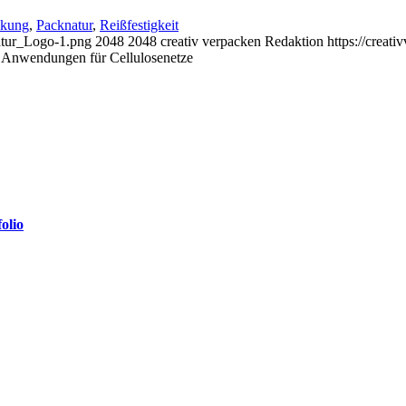
ckung
,
Packnatur
,
Reißfestigkeit
atur_Logo-1.png
2048
2048
creativ verpacken Redaktion
https://creat
 Anwendungen für Cellulosenetze
olio