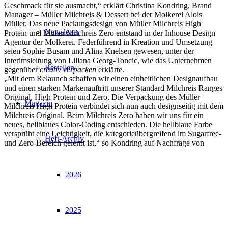
Geschmack für sie ausmacht,“ erklärt Christina Kondring, Brand
Manager – Müller Milchreis & Dessert bei der Molkerei Alois
Müller. Das neue Packungsdesign von Müller Milchreis High
Newsletter
Protein und Müller Milchreis Zero entstand in der Inhouse Design
Agentur der Molkerei. Federführend in Kreation und Umsetzung
seien Sophie Busam und Alina Knelsen gewesen, unter der
Interimsleitung von Liliana Georg-Toncic, wie das Unternehmen
Bestellen
gegenüber
creativ verpacken
erklärte.
„Mit dem Relaunch schaffen wir einen einheitlichen Designaufbau
und einen starken Markenauftritt unserer Standard Milchreis Ranges
Original, High Protein und Zero. Die Verpackung des Müller
Magazin
Milchreis High Protein verbindet sich nun auch designseitig mit dem
Milchreis Original. Beim Milchreis Zero haben wir uns für ein
neues, hellblaues Color-Coding entschieden. Die hellblaue Farbe
versprüht eine Leichtigkeit, die kategorieübergreifend im Sugarfree-
Heft-Archiv
und Zero-Bereich gelernt ist,“ so Kondring auf Nachfrage von
2026
2025