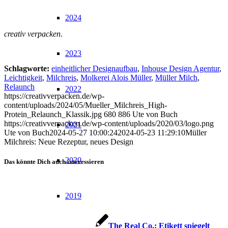
2024
creativ verpacken
.
2023
Schlagworte:
einheitlicher Designaufbau
,
Inhouse Design Agentur
,
Leichtigkeit
,
Milchreis
,
Molkerei Alois Müller
,
Müller Milch
,
Relaunch
2022
https://creativverpacken.de/wp-
content/uploads/2024/05/Mueller_Milchreis_High-
Protein_Relaunch_Klassik.jpg
680
886
Ute von Buch
https://creativverpacken.de/wp-content/uploads/2020/03/logo.png
2021
Ute von Buch
2024-05-27 10:00:24
2024-05-23 11:29:10
Müller
Milchreis: Neue Rezeptur, neues Design
2020
Das könnte Dich auch interessieren
2019
The Real Co.: Etikett spiegelt