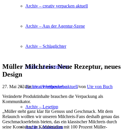
Archiv – creativ verpacken aktuell
Archiv – Aus der Agentur-Szene
Archiv – Schlaglichter
Müller Milchreis: Neue Rezeptur, neues
Archiv – Ausgezeichnet
Design
27. Mai 2024
/
in
creativ verpacken aktuell
/
von
Ute von Buch
Archiv – Wettbewerbe
Veränderte Produktinhalte brauchen die Verpackung als
Kommunikator.
Archiv – Lesetipp
„Müller steht ganz klar für Genuss und Geschmack. Mit dem
Relaunch wollten wir unseren Milchreis-Fans deshalb genau das
Geschmackserlebnis bieten, das ein klassischer Milchreis durch
seine Konsistenz in Kombination mit 100 Prozent Müller-
Archiv – Materialien