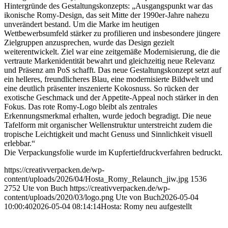
Hintergründe des Gestaltungskonzepts: „Ausgangspunkt war das
ikonische Romy-Design, das seit Mitte der 1990er-Jahre nahezu
unverändert bestand. Um die Marke im heutigen
Wettbewerbsumfeld stärker zu profilieren und insbesondere jüngere
Zielgruppen anzusprechen, wurde das Design gezielt
weiterentwickelt. Ziel war eine zeitgemäße Modernisierung, die die
vertraute Markenidentität bewahrt und gleichzeitig neue Relevanz
und Präsenz am PoS schafft. Das neue Gestaltungskonzept setzt auf
ein helleres, freundlicheres Blau, eine modernisierte Bildwelt und
eine deutlich präsenter inszenierte Kokosnuss. So rücken der
exotische Geschmack und der Appetite-Appeal noch stärker in den
Fokus. Das rote Romy-Logo bleibt als zentrales
Erkennungsmerkmal erhalten, wurde jedoch begradigt. Die neue
Tafelform mit organischer Wellenstruktur unterstreicht zudem die
tropische Leichtigkeit und macht Genuss und Sinnlichkeit visuell
erlebbar.“
Die Verpackungsfolie wurde im Kupfertiefdruckverfahren bedruckt.
https://creativverpacken.de/wp-
content/uploads/2026/04/Hosta_Romy_Relaunch_jiw.jpg
1536
2752
Ute von Buch
https://creativverpacken.de/wp-
content/uploads/2020/03/logo.png
Ute von Buch
2026-05-04
10:00:40
2026-05-04 08:14:14
Hosta: Romy neu aufgestellt