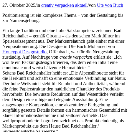
27. Oktober 2025
/
in
creativ verpacken aktuell
/
von
Ute von Buch
Positionierung ist ein komplexes Thema – von der Gestaltung bis
zur Namensgebung.
Ein lange Tradition und eine hohe Salzkompetenz zeichnen Bad
Reichenhaller – gemäß Circana – als deutschen Marktführer im
Speisesalzsegment aus. Der Markenrelaunch geht einher mit einer
Neupositionierung. Die Designerin Ute Bach-Mohamed von
Honeypot Designstudio
, Offenbach, war für die Neugestaltung
zuständig. Auf Nachfrage von
creativ verpacken
erklärt sie: „Ich
wollte ein Packungsdesign kreieren, das dem edlen Inhalt eine
emotionale und wertschätzende Heimat bietet.“
Seitens Bad Reichenhaller heißt es: „Die Alpensilhouette steht für
die Herkunft und schafft so eine emotionale Verbindung zur Natur.
Der hohe Weißanteil steht für Reinheit und Authentizität, während
die feine Papierstruktur den natürlichen Charakter des Produkts
hervorhebt. Die bewusste Reduktion auf das Wesentliche verleiht
dem Design eine ruhige und elegante Ausstrahlung. Eine
ausgewogene Komposition, eine akzentuierte Farbgebung und
sorgfältig gesetzte Details formen ein harmonisches Gesamtbild mit
klarer Informationshierarchie und zeitloser Ästhetik. Das
wohlproportionierte Logo kennzeichnet das Produkt eindeutig als
Markenprodukt aus dem Hause Bad Reichenhaller /
Südwestdeutsche Salzwerke.“