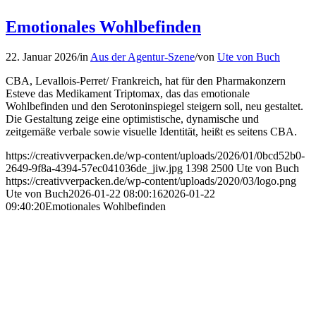
Emotionales Wohlbefinden
22. Januar 2026
/
in
Aus der Agentur-Szene
/
von
Ute von Buch
CBA, Levallois-Perret/ Frankreich, hat für den Pharmakonzern
Esteve das Medikament Triptomax, das das emotionale
Wohlbefinden und den Serotoninspiegel steigern soll, neu gestaltet.
Die Gestaltung zeige eine optimistische, dynamische und
zeitgemäße verbale sowie visuelle Identität, heißt es seitens CBA.
https://creativverpacken.de/wp-content/uploads/2026/01/0bcd52b0-
2649-9f8a-4394-57ec041036de_jiw.jpg
1398
2500
Ute von Buch
https://creativverpacken.de/wp-content/uploads/2020/03/logo.png
Ute von Buch
2026-01-22 08:00:16
2026-01-22
09:40:20
Emotionales Wohlbefinden