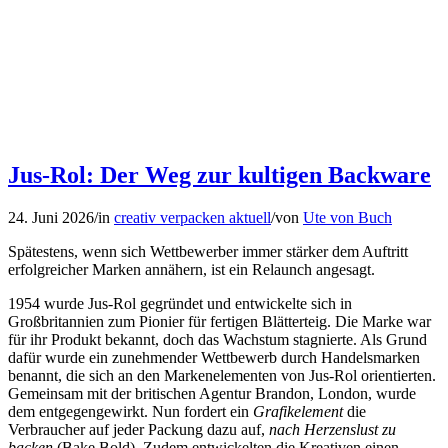
Jus-Rol: Der Weg zur kultigen Backware
24. Juni 2026
/
in
creativ verpacken aktuell
/
von
Ute von Buch
Spätestens, wenn sich Wettbewerber immer stärker dem Auftritt
erfolgreicher Marken annähern, ist ein Relaunch angesagt.
1954 wurde Jus-Rol gegründet und entwickelte sich in
Großbritannien zum Pionier für fertigen Blätterteig. Die Marke war
für ihr Produkt bekannt, doch das Wachstum stagnierte. Als Grund
dafür wurde ein zunehmender Wettbewerb durch Handelsmarken
benannt, die sich an den Markenelementen von Jus-Rol orientierten.
Gemeinsam mit der britischen Agentur Brandon, London, wurde
dem entgegengewirkt. Nun fordert ein
Grafikelement
die
Verbraucher auf jeder Packung dazu auf,
nach Herzenslust zu
backen
(Bake Bold). Zudem entwickelten die Kreativen einen