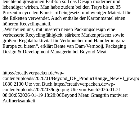
leuchtend grasgrünen Farbton soll das Design moderner und
lebendiger wirken. Man habe zudem bei den Trays bis zu 35
Prozent recycelten Kunststoff eingesetzt und weniger Material für
die Etiketten verwendet. Auch enthalte der Kartonmantel einen
höheren Recyclinganteil.
„Wir freuen uns, mit unserem neuen Packungsdesign eine
verbesserte Recyclingfähigkeit, stärkere Markenpräsenz sowie
größere Regalattraktivität für Verbraucher und Händler in ganz
Europa zu bieten“, erklärt Bente van Dam-Vernooij, Packaging
Design & Development Managerin bei Beyond Meat.
https://creativverpacken.de/wp-
content/uploads/2026/01/Beyond_DE_ProductRange_NewVI_jiw.jp
1080
2130
Ute von Buch
https://creativverpacken.de/wp-
content/uploads/2020/03/logo.png
Ute von Buch
2026-01-21
08:00:05
2026-01-19 18:28:06
Beyond Meat: Grasgrün motiviert
Aufmerksamkeit