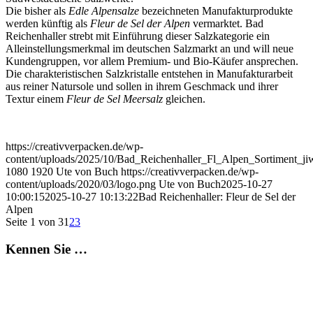
Die bisher als
Edle Alpensalze
bezeichneten Manufakturprodukte
werden künftig als
Fleur de Sel der Alpen
vermarktet. Bad
Reichenhaller strebt mit Einführung dieser Salzkategorie ein
Alleinstellungsmerkmal im deutschen Salzmarkt an und will neue
Kundengruppen, vor allem Premium- und Bio-Käufer ansprechen.
Die charakteristischen Salzkristalle entstehen in Manufakturarbeit
aus reiner Natursole und sollen in ihrem Geschmack und ihrer
Textur einem
Fleur de Sel Meersalz
gleichen.
https://creativverpacken.de/wp-
content/uploads/2025/10/Bad_Reichenhaller_Fl_Alpen_Sortiment_ji
1080
1920
Ute von Buch
https://creativverpacken.de/wp-
content/uploads/2020/03/logo.png
Ute von Buch
2025-10-27
10:00:15
2025-10-27 10:13:22
Bad Reichenhaller: Fleur de Sel der
Alpen
Seite 1 von 3
1
2
3
Kennen Sie …