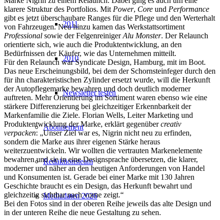
Marke Nigrin zu einem Relaunch. Dabei ging es auch um eine
klarere Struktur des Portfolios. Mit
Power
,
Core
und
Performance
gibt es jetzt überschaubare Ranges für die Pflege und den Werterhalt
2011
von Fahrzeugen. Neu hinzu kamen das Werkstattsortiment
Professional
sowie der Felgenreiniger
Alu Monster
. Der Relaunch
orientierte sich, wie auch die Produktentwicklung, an den
Bedürfnissen der Käufer, wie das Unternehmen mitteilt.
2010
Für den Relaunch war Syndicate Design, Hamburg, mit im Boot.
Das neue Erscheinungsbild, bei dem der Schornsteinfeger durch den
für ihn charakteristischen Zylinder ersetzt wurde, will die Herkunft
der Autopflegemarke bewahren und doch deutlich moderner
Newsletter testen
auftreten. Mehr Orientierung im Sortiment waren ebenso wie eine
stärkere Differenzierung bei gleichzeitiger Erkennbarkeit der
Markenfamilie die Ziele. Florian Wells, Leiter Marketing und
Produktentwicklung der Marke, erklärt gegenüber
creativ
Abonnement
verpacken
: „Unser Ziel war es, Nigrin nicht neu zu erfinden,
sondern die Marke aus ihrer eigenen Stärke heraus
weiterzuentwickeln. Wir wollten die vertrauten Markenelemente
bewahren und sie in eine Designsprache übersetzen, die klarer,
Redaktionsteam
moderner und näher an den heutigen Anforderungen von Handel
und Konsumenten ist. Gerade bei einer Marke mit 130 Jahren
Geschichte braucht es ein Design, das Herkunft bewahrt und
gleichzeitig sichtbar nach vorne zeigt.“
Mediadaten 2026
Bei den Fotos sind in der oberen Reihe jeweils das alte Design und
in der unteren Reihe die neue Gestaltung zu sehen.