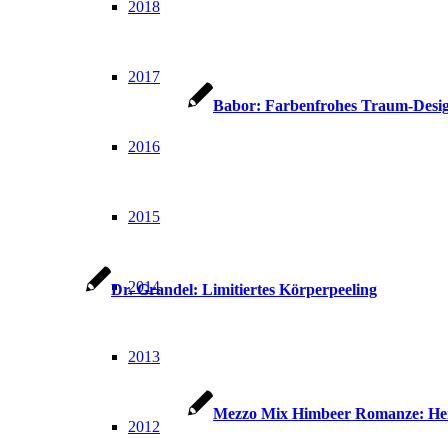
2018
2017
Babor: Farbenfrohes Traum-Desi
2016
2015
2014
Dr. Grandel: Limitiertes Körperpeeling
2013
Mezzo Mix Himbeer Romanze: He
2012