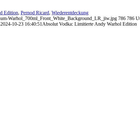
d Edition
,
Pernod Ricard
,
Wiederentdeckung
Medium-Warhol_700ml_Front_White_Background_LR_jiw.jpg
786
786
U
8
2024-10-23 16:40:51
Absolut Vodka: Limitierte Andy Warhol Edition