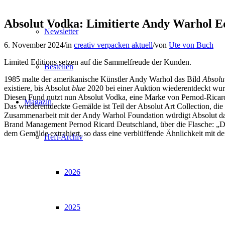
Absolut Vodka: Limitierte Andy Warhol E
Newsletter
6. November 2024
/
in
creativ verpacken aktuell
/
von
Ute von Buch
Limited Editions setzen auf die Sammelfreude der Kunden.
Bestellen
1985 malte der amerikanische Künstler Andy Warhol das Bild
Absolu
existiere, bis Absolut
blue
2020 bei einer Auktion wiederentdeckt wur
Diesen Fund nutzt nun Absolut Vodka, eine Marke von Pernod-Ricard
Magazin
Das wiederentdeckte Gemälde ist Teil der Absolut Art Collection, d
Zusammenarbeit mit der Andy Warhol Foundation würdigt Absolut das 
Brand Management Pernod Ricard Deutschland, über die Flasche: „Die l
dem Gemälde extrahiert, so dass eine verblüffende Ähnlichkeit mit de
Heft-Archiv
2026
2025