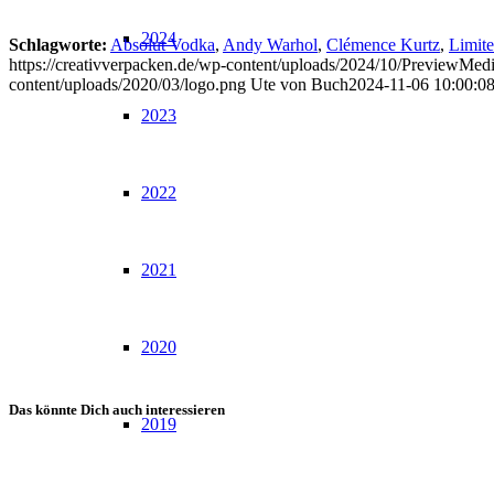
2024
Schlagworte:
Absolut Vodka
,
Andy Warhol
,
Clémence Kurtz
,
Limite
https://creativverpacken.de/wp-content/uploads/2024/10/Preview
content/uploads/2020/03/logo.png
Ute von Buch
2024-11-06 10:00:0
2023
2022
2021
2020
Das könnte Dich auch interessieren
2019