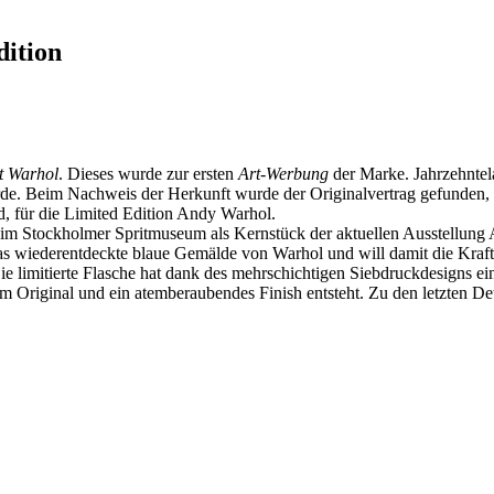
dition
t Warhol
. Dieses wurde zur ersten
Art-Werbung
der Marke. Jahrzehntel
de. Beim Nachweis der Herkunft wurde der Originalvertrag gefunden, 
, für die Limited Edition Andy Warhol.
ie im Stockholmer Spritmuseum als Kernstück der aktuellen Ausstellun
wiederentdeckte blaue Gemälde von Warhol und will damit die Kraft d
imitierte Flasche hat dank des mehrschichtigen Siebdruckdesigns eine 
m Original und ein atemberaubendes Finish entsteht. Zu den letzten Deta