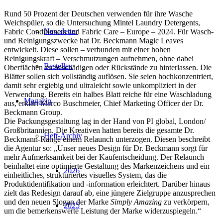
Rund 50 Prozent der Deutschen verwenden für ihre Wasche
Weichspüler, so die Untersuchung Mintel Laundry Detergents,
Newsletter
Fabric Conditioners and Fabric Care – Europe – 2024. Für Wasch-
und Reinigungszwecke hat Dr. Beckmann Magic Leaves
entwickelt. Diese sollen – verbunden mit einer hohen
Reinigungskraft – Verschmutzungen aufnehmen, ohne dabei
Bestellen
Oberflächen zu beschädigen oder Rückstände zu hinterlassen. Die
Blätter sollen sich vollständig auflösen. Sie seien hochkonzentriert,
damit sehr ergiebig und ultraleicht sowie unkompliziert in der
Verwendung. Bereits ein halbes Blatt reiche für eine Waschladung
Magazin
aus, erklärt Marco Buschmeier, Chief Marketing Officer der Dr.
Beckmann Group.
Die Packungsgestaltung lag in der Hand von PI global, London/
Großbritannien. Die Kreativen hatten bereits die gesamte Dr.
Heft-Archiv
Beckmann-Range einem Relaunch unterzogen. Diesen beschreibt
die Agentur so: „Unser neues Design für Dr. Beckmann sorgt für
mehr Aufmerksamkeit bei der Kaufentscheidung. Der Relaunch
beinhaltet eine optimierte Gestaltung des Markenzeichens und ein
2026
einheitliches, strukturiertes visuelles System, das die
Produktidentifikation und -information erleichtert. Darüber hinaus
zielt das Redesign darauf ab, eine jüngere Zielgruppe anzusprechen
und den neuen Slogan der Marke
Simply Amazing
zu verkörpern,
2025
um die bemerkenswerte Leistung der Marke widerzuspiegeln.“