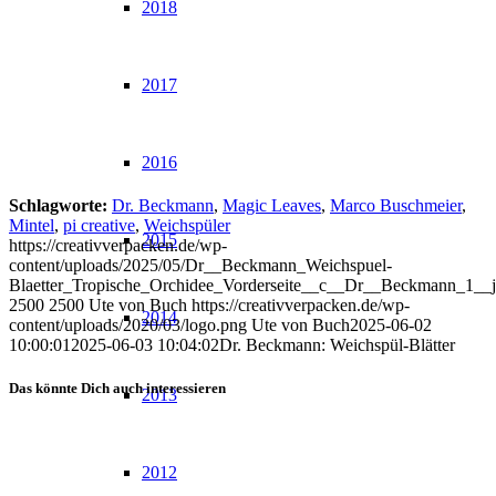
2018
2017
2016
Schlagworte:
Dr. Beckmann
,
Magic Leaves
,
Marco Buschmeier
,
Mintel
,
pi creative
,
Weichspüler
2015
https://creativverpacken.de/wp-
content/uploads/2025/05/Dr__Beckmann_Weichspuel-
Blaetter_Tropische_Orchidee_Vorderseite__c__Dr__Beckmann_1__j
2500
2500
Ute von Buch
https://creativverpacken.de/wp-
2014
content/uploads/2020/03/logo.png
Ute von Buch
2025-06-02
10:00:01
2025-06-03 10:04:02
Dr. Beckmann: Weichspül-Blätter
Das könnte Dich auch interessieren
2013
2012