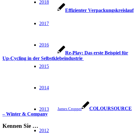
2018
Effizienter Verpackungskreislauf
2017
2016
Re-Play: Das erste Beispiel für
Up-Cycling in der Selbstklebeindustrie
2015
2014
COLOURSOURCE
2013
James Cropper
– Winter & Company
Kennen Sie …
2012