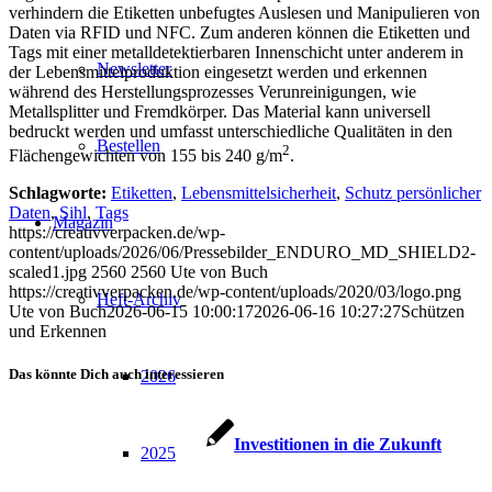
verhindern die Etiketten unbefugtes Auslesen und Manipulieren von
Daten via RFID und NFC. Zum anderen können die Etiketten und
Tags mit einer metalldetektierbaren Innenschicht unter anderem in
Newsletter
der Lebensmittelproduktion eingesetzt werden und erkennen
während des Herstellungsprozesses Verunreinigungen, wie
Metallsplitter und Fremdkörper. Das Material kann universell
bedruckt werden und umfasst unterschiedliche Qualitäten in den
Bestellen
2
Flächengewichten von 155 bis 240 g/m
.
Schlagworte:
Etiketten
,
Lebensmittelsicherheit
,
Schutz persönlicher
Daten
,
Sihl
,
Tags
Magazin
https://creativverpacken.de/wp-
content/uploads/2026/06/Pressebilder_ENDURO_MD_SHIELD2-
scaled1.jpg
2560
2560
Ute von Buch
https://creativverpacken.de/wp-content/uploads/2020/03/logo.png
Heft-Archiv
Ute von Buch
2026-06-15 10:00:17
2026-06-16 10:27:27
Schützen
und Erkennen
Das könnte Dich auch interessieren
2026
Investitionen in die Zukunft
2025