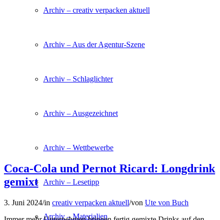
Archiv – creativ verpacken aktuell
Archiv – Aus der Agentur-Szene
Archiv – Schlaglichter
Archiv – Ausgezeichnet
Archiv – Wettbewerbe
Coca-Cola und Pernot Ricard: Longdrink
gemixt
Archiv – Lesetipp
3. Juni 2024
/
in
creativ verpacken aktuell
/
von
Ute von Buch
Archiv – Materialien
Immer mehr Unternehmen bringen fertig gemixte Drinks auf den