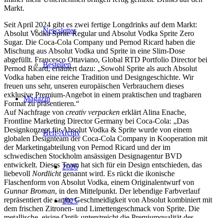
Markt.
Seit April 2024 gibt es zwei fertige Longdrinks auf dem Markt:
Newsletter
Absolut Vodka Sprite Regular und Absolut Vodka Sprite Zero
Sugar. Die Coca-Cola Company und Pernod Ricard haben die
Mischung aus Absolut Vodka und Sprite in eine Slim-Dose
abgefüllt. Francesco Ottaviano, Global RTD Portfolio Director bei
Bestellen
Pernod Ricard, erläutert dazu: „Sowohl Sprite als auch Absolut
Vodka haben eine reiche Tradition und Designgeschichte. Wir
freuen uns sehr, unseren europäischen Verbrauchern dieses
exklusive Premium-Angebot in einem praktischen und tragbaren
Magazin
Format zu präsentieren.“
Auf Nachfrage von
creativ verpacken
erklärt Alina Enache,
Frontline Marketing Director Germany bei Coca-Cola: „Das
Designkonzept für Absolut Vodka & Sprite wurde von einem
Heft-Archiv
globalen Designteam der Coca-Cola Company in Kooperation mit
der Marketingabteilung von Pernod Ricard und der im
schwedischen Stockholm ansässigen Designagentur BVD
entwickelt. Dieses Team hat sich für ein Design entschieden, das
2026
liebevoll
Nordlicht
genannt wird. Es rückt die ikonische
Flaschenform von Absolut Vodka, einem Originalentwurf von
Gunnar Broman
, in den Mittelpunkt. Der lebendige Farbverlauf
repräsentiert die sanfte Geschmeidigkeit von Absolut kombiniert mit
2025
dem frischen Zitronen- und Limettengeschmack von Sprite. Die
metallische, eisige Optik unterstreicht die Premiumqualität des