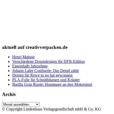
aktuell auf creativverpacken.de
Henri Matisse
Verschiedene Dosendesigns für DFB-Edition
Eineinhalb Jahrzehnte
Johann Lafer Confiserie: Das Detail zählt
Design für Rewe to go hat gewonnen
PLA-Folie für Schnittblumen und Kräuter
Barilla Gran Ruote: Hommage an den Motorsport
Archiv
Archiv
© Copyright Lindenhaus Verlagsgesellschaft mbH & Co. KG