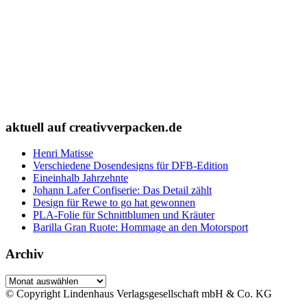
aktuell auf creativverpacken.de
Henri Matisse
Verschiedene Dosendesigns für DFB-Edition
Eineinhalb Jahrzehnte
Johann Lafer Confiserie: Das Detail zählt
Design für Rewe to go hat gewonnen
PLA-Folie für Schnittblumen und Kräuter
Barilla Gran Ruote: Hommage an den Motorsport
Archiv
Archiv
© Copyright Lindenhaus Verlagsgesellschaft mbH & Co. KG