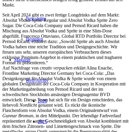
Markt.
Seit April 2024 gibt es zwei fertige Longdrinks auf dem Markt:
Newsletter
Absolut Vodka Sprite Regular und Absolut Vodka Sprite Zero
Sugar. Die Coca-Cola Company und Pernod Ricard haben die
Mischung aus Absolut Vodka und Sprite in eine Slim-Dose
abgefüllt. Francesco Ottaviano, Global RTD Portfolio Director bei
Bestellen
Pernod Ricard, erläutert dazu: „Sowohl Sprite als auch Absolut
Vodka haben eine reiche Tradition und Designgeschichte. Wir
freuen uns sehr, unseren europäischen Verbrauchern dieses
exklusive Premium-Angebot in einem praktischen und tragbaren
Magazin
Format zu präsentieren.“
Auf Nachfrage von
creativ verpacken
erklärt Alina Enache,
Frontline Marketing Director Germany bei Coca-Cola: „Das
Designkonzept für Absolut Vodka & Sprite wurde von einem
Heft-Archiv
globalen Designteam der Coca-Cola Company in Kooperation mit
der Marketingabteilung von Pernod Ricard und der im
schwedischen Stockholm ansässigen Designagentur BVD
entwickelt. Dieses Team hat sich für ein Design entschieden, das
2026
liebevoll
Nordlicht
genannt wird. Es rückt die ikonische
Flaschenform von Absolut Vodka, einem Originalentwurf von
Gunnar Broman
, in den Mittelpunkt. Der lebendige Farbverlauf
repräsentiert die sanfte Geschmeidigkeit von Absolut kombiniert mit
2025
dem frischen Zitronen- und Limettengeschmack von Sprite. Die
metallische, eisige Optik unterstreicht die Premiumqualität des