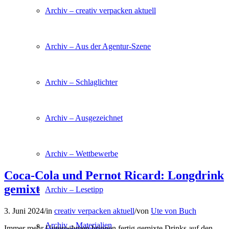
Archiv – creativ verpacken aktuell
Archiv – Aus der Agentur-Szene
Archiv – Schlaglichter
Archiv – Ausgezeichnet
Archiv – Wettbewerbe
Coca-Cola und Pernot Ricard: Longdrink
gemixt
Archiv – Lesetipp
3. Juni 2024
/
in
creativ verpacken aktuell
/
von
Ute von Buch
Archiv – Materialien
Immer mehr Unternehmen bringen fertig gemixte Drinks auf den