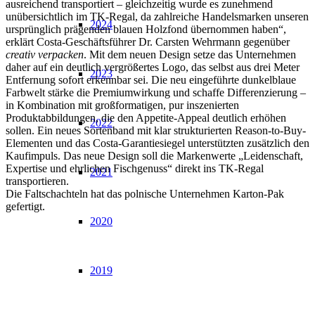
ausreichend transportiert – gleichzeitig wurde es zunehmend
unübersichtlich im TK-Regal, da zahlreiche Handelsmarken unseren
2024
ursprünglich prägenden blauen Holzfond übernommen haben“,
erklärt Costa-Geschäftsführer Dr. Carsten Wehrmann gegenüber
creativ verpacken
. Mit dem neuen Design setze das Unternehmen
daher auf ein deutlich vergrößertes Logo, das selbst aus drei Meter
2023
Entfernung sofort erkennbar sei. Die neu eingeführte dunkelblaue
Farbwelt stärke die Premiumwirkung und schaffe Differenzierung –
in Kombination mit großformatigen, pur inszenierten
Produktabbildungen, die den Appetite-Appeal deutlich erhöhen
2022
sollen. Ein neues Sortenband mit klar strukturierten Reason-to-Buy-
Elementen und das Costa-Garantiesiegel unterstützten zusätzlich den
Kaufimpuls. Das neue Design soll die Markenwerte „Leidenschaft,
Expertise und ehrlichen Fischgenuss“ direkt ins TK-Regal
2021
transportieren.
Die Faltschachteln hat das polnische Unternehmen Karton-Pak
gefertigt.
2020
2019