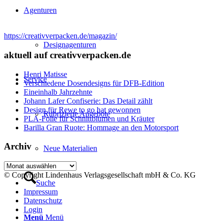
Agenturen
https://creativverpacken.de/magazin/
Designagenturen
aktuell auf creativverpacken.de
Henri Matisse
Service
Verschiedene Dosendesigns für DFB-Edition
Eineinhalb Jahrzehnte
Johann Lafer Confiserie: Das Detail zählt
Design für Rewe to go hat gewonnen
Rubrizierte Angebote
PLA-Folie für Schnittblumen und Kräuter
Barilla Gran Ruote: Hommage an den Motorsport
Archiv
Neue Materialien
Archiv
© Copyright Lindenhaus Verlagsgesellschaft mbH & Co. KG
Suche
Impressum
Datenschutz
Login
Menü
Menü